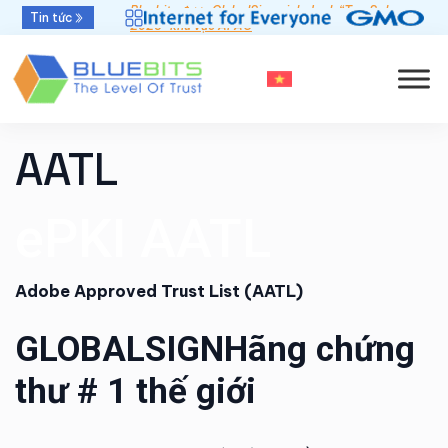
Bluebits được GlobalSign vinh danh “Top Sales
Tin tức
Khởi đầu mới - Thời hạn chứng thư số 47 ngày
2025” khu vực APAC
AATL
ePKI AATL
Adobe Approved Trust List (AATL)
GLOBALSIGNHãng chứng
thư # 1 thế giới