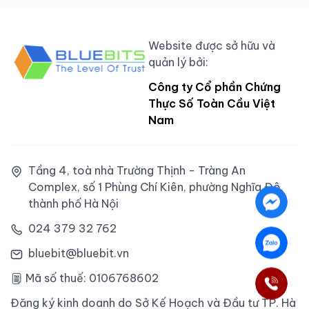
Website được sở hữu và
quản lý bởi:
Công ty Cổ phần Chứng
Thực Số Toàn Cầu Việt
Nam
Tầng 4, toà nhà Trường Thịnh - Tràng An
Complex, số 1 Phùng Chí Kiên, phường Nghĩa Đô,
thành phố Hà Nội
024 379 32 762
bluebit@bluebit.vn
Mã số thuế: 0106768602
Đăng ký kinh doanh do Sở Kế Hoạch và Đầu tư TP. Hà