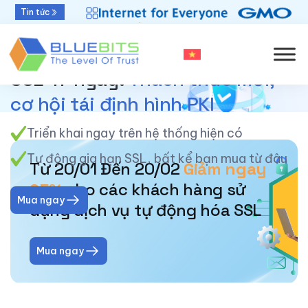
Bluebits được GlobalSign vinh danh “Top Sales
Tin tức
Khởi đầu mới - Thời hạn chứng thư số 47 ngày
2025” khu vực APAC
SSL 47 ngày:
Thách thức mới,
cơ hội tái định hình PKI
Triển khai ngay trên hệ thống hiện có
Tự động gia hạn SSL, bất kể bạn mua từ đâu
Từ 20/01 Đến 20/02
Giảm ngay
25%
cho các khách hàng sử
Mua ngay
dụng dịch vụ tự động hóa SSL
Mua ngay