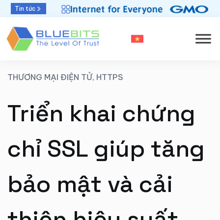
Bluebits được GlobalSign vinh danh “Top Sales
Tin tức
2025” khu vực APAC
THƯƠNG MẠI ĐIỆN TỬ, HTTPS
Triển khai chứng
chỉ SSL giúp tăng
bảo mật và cải
thiện hiệu suất