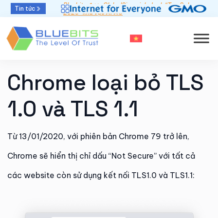
Bluebits được GlobalSign vinh danh “Top Sales
Tin tức
2025” khu vực APAC
Chrome loại bỏ TLS
1.0 và TLS 1.1
Từ 13/01/2020, với phiên bản Chrome 79 trở lên,
Chrome sẽ hiển thị chỉ dấu “Not Secure” với tất cả
các website còn sử dụng kết nối TLS1.0 và TLS1.1: