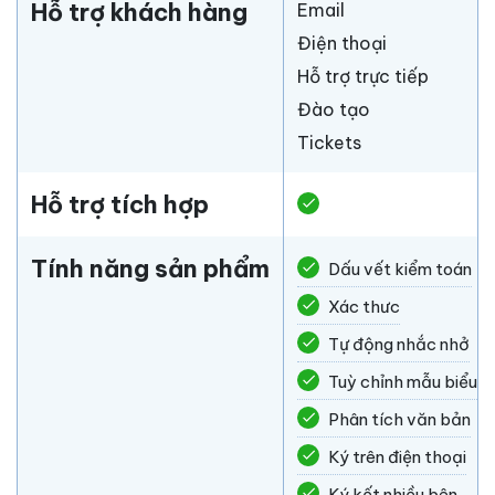
Hỗ trợ khách hàng
Email
Điện thoại
Hỗ trợ trực tiếp
Đào tạo
Tickets
Hỗ trợ tích hợp
check
Tính năng sản phẩm
check
Dấu vết kiểm toán
check
Xác thưc
check
Tự động nhắc nhở
check
Tuỳ chỉnh mẫu biểu
check
Phân tích văn bản
check
Ký trên điện thoại
check
Ký kết nhiều bên