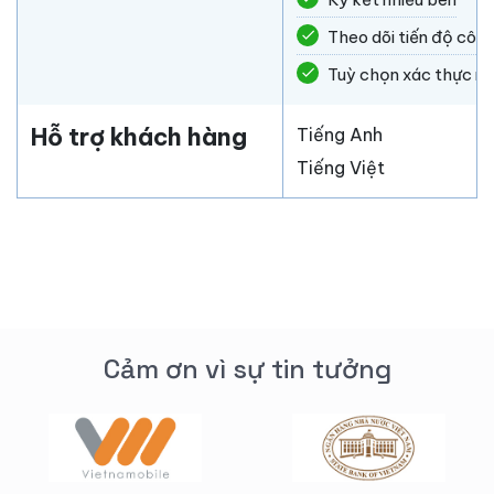
check
Theo dõi tiến độ công
check
Tuỳ chọn xác thực m
Hỗ trợ khách hàng
Tiếng Anh
Tiếng Việt
Cảm ơn vì sự tin tưởng