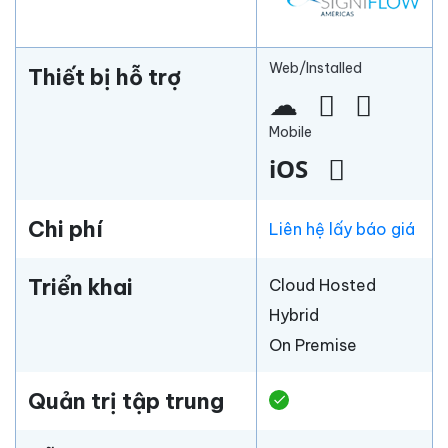
Web/Installed
Thiết bị hỗ trợ
Mobile
Chi phí
Liên hệ lấy báo giá
Triển khai
Cloud Hosted
Hybrid
On Premise
Quản trị tập trung
check