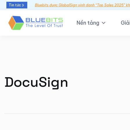
Tin tức
Bluebits được GlobalSign vinh danh “Top Sales 2025” k
Nền tảng
Giả
DocuSign