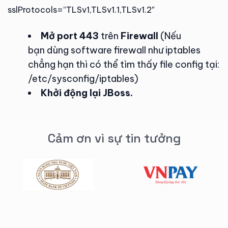
sslProtocols=”TLSv1,TLSv1.1,TLSv1.2″
Mở port 443
trên
Firewall
(Nếu
bạn dùng software firewall như iptables
chẳng hạn thì có thể tìm thấy file config tại:
/etc/sysconfig/iptables)
Khởi động lại JBoss.
Cảm ơn vì sự tin tưởng