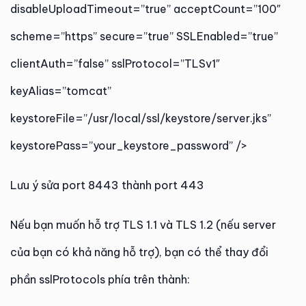
disableUploadTimeout=”true” acceptCount=”100″
scheme=”https” secure=”true” SSLEnabled=”true”
clientAuth=”false” sslProtocol=”TLSv1″
keyAlias=”tomcat”
keystoreFile=”/usr/local/ssl/keystore/server.jks”
keystorePass=”your_keystore_password” />
Lưu ý sửa port 8443 thành port 443
Nếu bạn muốn hỗ trợ TLS 1.1 và TLS 1.2 (nếu server
của bạn có khả năng hỗ trợ), bạn có thể thay đổi
phần sslProtocols phía trên thành: