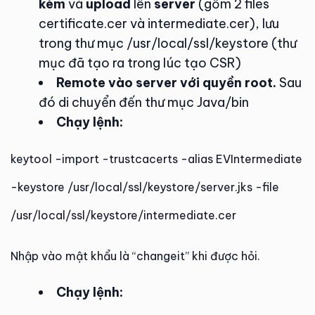
kèm
và
upload
lên
server
(gồm 2 files
certificate.cer và intermediate.cer), lưu
trong thư mục /usr/local/ssl/keystore (thư
mục đã tạo ra trong lúc tạo CSR)
Remote vào server với quyền root.
Sau
đó di chuyển đến thư mục Java/bin
Chạy lệnh:
keytool -import -trustcacerts -alias EVIntermediate
-keystore /usr/local/ssl/keystore/server.jks -file
/usr/local/ssl/keystore/intermediate.cer
Nhập vào mật khẩu là “changeit” khi được hỏi.
Chạy lệnh: