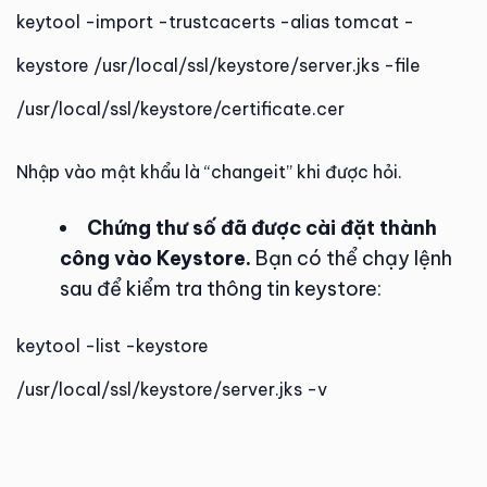
keytool -import -trustcacerts -alias tomcat -
keystore /usr/local/ssl/keystore/server.jks -file
/usr/local/ssl/keystore/certificate.cer
Nhập vào mật khẩu là “changeit” khi được hỏi.
Chứng thư số đã được cài đặt thành
công vào Keystore.
Bạn có thể chạy lệnh
sau để kiểm tra thông tin keystore:
keytool -list -keystore
/usr/local/ssl/keystore/server.jks -v