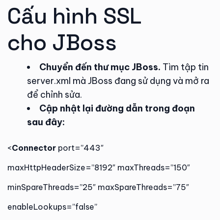
Cấu hình SSL
cho JBoss
Chuyển đến thư mục JBoss.
Tìm tập tin
server.xml mà JBoss đang sử dụng và mở ra
để chỉnh sửa.
Cập nhật lại đường dẫn trong đoạn
sau đây:
<
Connector
port=”443″
maxHttpHeaderSize=”8192″ maxThreads=”150″
minSpareThreads=”25″ maxSpareThreads=”75″
enableLookups=”false”