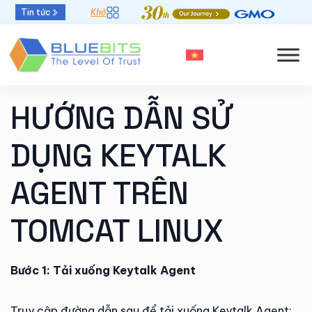
Tin tức
Khởi đầu mới - Thời hạn chứng thư số 47 ngày
HƯỚNG DẪN SỬ
DỤNG KEYTALK
AGENT TRÊN
TOMCAT LINUX
Bước 1: Tải xuống Keytalk Agent
Truy cập đường dẫn sau để tải xuống Keytalk Agent: