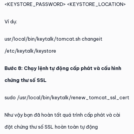
<KEYSTORE_PASSWORD> <KEYSTORE_LOCATION>
Ví dụ:
usr/local/bin/keytalk/tomcat.sh changeit
/etc/keytalk/keystore
Bước 8: Chạy lệnh tự động cấp phát và cấu hình
chứng thư số SSL
sudo /usr/local/bin/keytalk/renew_tomcat_ssl_cert
Như vậy bạn đã hoàn tất quá trình cấp phát và cài
đặt chứng thư số SSL hoàn toàn tự động