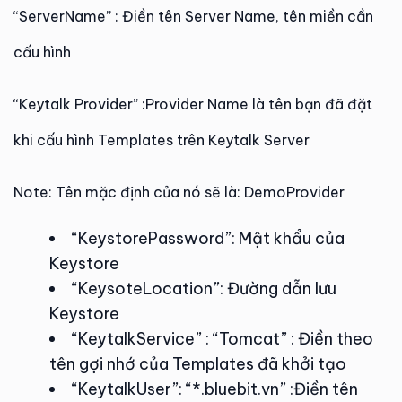
“ServerName” : Điền tên Server Name, tên miền cần
cấu hình
“Keytalk Provider” :Provider Name là tên bạn đã đặt
khi cấu hình Templates trên Keytalk Server
Note: Tên mặc định của nó sẽ là: DemoProvider
“KeystorePassword”: Mật khẩu của
Keystore
“KeysoteLocation”: Đường dẫn lưu
Keystore
“KeytalkService” : “Tomcat” : Điền theo
tên gợi nhớ của Templates đã khởi tạo
“KeytalkUser”: “*.bluebit.vn” :Điền tên