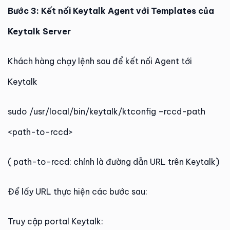
Bước 3: Kết nối Keytalk Agent với Templates của
Keytalk Server
Khách hàng chạy lệnh sau để kết nối Agent tới
Keytalk
sudo /usr/local/bin/keytalk/ktconfig –rccd-path
<path-to-rccd>
( path-to-rccd: chính là đường dẫn URL trên Keytalk)
Để lấy URL thực hiện các bước sau:
Truy cập portal Keytalk: