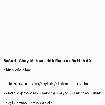
Bước 4: Chạy lệnh sau để kiểm tra cấu hình đã
chính xác chưa
sudo /usr/local/bin/keytalk/ktclient –provider
<keytalk-provider> –service <keytalk-service> –user
<keytalk-user > –save-pfx