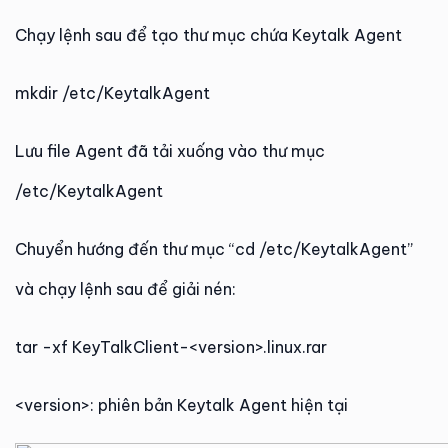
Chạy lệnh sau để tạo thư mục chứa Keytalk Agent
mkdir /etc/KeytalkAgent
Lưu file Agent đã tải xuống vào thư mục
/etc/KeytalkAgent
Chuyển hướng đến thư mục “cd /etc/KeytalkAgent”
và chạy lệnh sau để giải nén:
tar -xf KeyTalkClient-<version>.linux.rar
<version>: phiên bản Keytalk Agent hiện tại