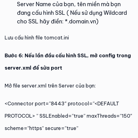
Server Name của bạn, tên miền mà bạn
đang cấu hình SSL ( Nếu sử dụng Wildcard
cho SSL hãy điền: *.domain.vn)
Lưu cấu hình file tomcat.ini
Bước 6: Nếu lần đầu cấu hình SSL, mở config trong
server.xml để sửa port
Mở file server.xml trên Server của bạn:
<Connector port=”8443″ protocol=”<DEFAULT
PROTOCOL> ” SSLEnabled=”true” maxThreads=”150″
scheme=”https” secure=”true”