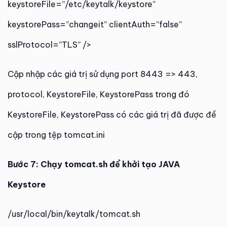
keystoreFile=”/etc/keytalk/keystore”
keystorePass=”changeit” clientAuth=”false”
sslProtocol=”TLS” />
Cập nhập các giá trị sử dụng port 8443 => 443,
protocol, KeystoreFile, KeystorePass trong đó
KeystoreFile, KeystorePass có các giá trị đã được đề
cập trong tệp tomcat.ini
Bước 7: Chạy tomcat.sh để khởi tạo JAVA
Keystore
/usr/local/bin/keytalk/tomcat.sh