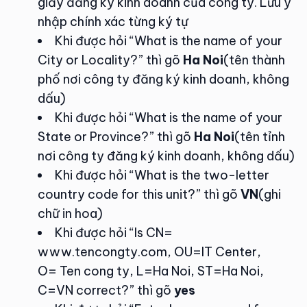
giấy đăng ký kinh doanh của công ty. Lưu ý
nhập chính xác từng ký tự
Khi được hỏi “What is the name of your
City or Locality?” thì gõ
Ha Noi
(tên thành
phố nơi công ty đăng ký kinh doanh, không
dấu)
Khi được hỏi “What is the name of your
State or Province?” thì gõ
Ha Noi
(tên tỉnh
nơi công ty đăng ký kinh doanh, không dấu)
Khi được hỏi “What is the two-letter
country code for this unit?” thì gõ
VN
(ghi
chữ in hoa)
Khi được hỏi “Is CN=
www.tencongty.com, OU=IT Center,
O= Ten cong ty, L=Ha Noi, ST=Ha Noi,
C=VN correct?” thì gõ
yes