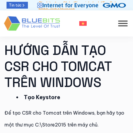
Bluebits được GlobalSign vinh danh “Top Sales
Tin tức
2025” khu vực APAC
HƯỚNG DẪN TẠO
CSR CHO TOMCAT
TRÊN WINDOWS
Tạo Keystore
Để tạo CSR cho Tomcat trên Windows, bạn hãy tạo
một thư mục C:\Store2015 trên máy chủ.