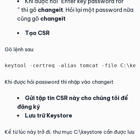
Khi được hỏi “Enter key password for
” thì gõ
changeit
. Hỏi lại một password nữa
cũng gõ
changeit
Tạo CSR
Gõ lệnh sau:
keytool -certreq -alias tomcat -file C:\key
Khi được hỏi password thì nhập vào changeit
Gửi tập tin CSR này cho chúng tôi để
đăng ký
Lưu trữ Keystore
Kể từ lúc này trở đi, thư mục C:\keystore cần được lưu