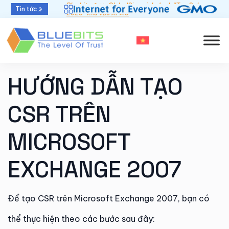
Bluebits được GlobalSign vinh danh “Top Sales
Tin tức
2025” khu vực APAC
HƯỚNG DẪN TẠO
CSR TRÊN
MICROSOFT
EXCHANGE 2007
Để tạo CSR trên Microsoft Exchange 2007, bạn có
thể thực hiện theo các bước sau đây: