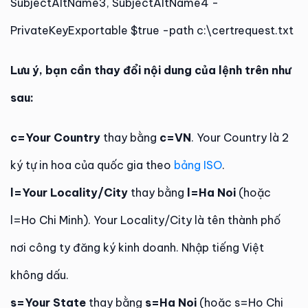
SubjectAltName3, SubjectAltName4 -
PrivateKeyExportable $true -path c:\certrequest.txt
Lưu ý, bạn cần thay đổi nội dung của lệnh trên như
sau:
c=Your Country
thay bằng
c=VN
. Your Country là 2
ký tự in hoa của quốc gia theo
bảng ISO
.
l=Your Locality/City
thay bằng
l=Ha Noi
(hoặc
l=Ho Chi Minh). Your Locality/City là tên thành phố
nơi công ty đăng ký kinh doanh. Nhập tiếng Việt
không dấu.
s=Your State
thay bằng
s=Ha Noi
(hoặc s=Ho Chi