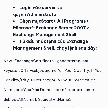
Login vào server
với
quyền
Administrator
.
Chọn mục
Start > All Programs >
Microsoft Exchange Server 2007 >
Exchange Management Shell
Từ dấu nhắc lệnh của Exchange
Management Shell, chạy lệnh sau đây:
New-ExchangeCertificate -generaterequest -
keysize 2048 -subjectname “c=Your Country, l=Your
Locality/City, s=Your State, o=Your Corporation
Name,cn=YourMainDomain.com” -domainname
SubjectAltName1, SubjectAltName2,