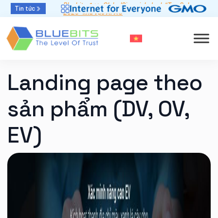
Bluebits được GlobalSign vinh danh “Top Sales
Tin tức
Khởi đầu mới - Thời hạn chứng thư số 47 ngày
2025” khu vực APAC
Landing page theo
sản phẩm (DV, OV,
EV)