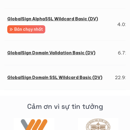
GlobalSign AlphaSSL Wildcard Basic (DV)
4.02
Bán chạy nhất
6.72
GlobalSign Domain Validation Basic (DV)
22.92
GlobalSign Domain SSL Wildcard Basic (DV)
Cảm ơn vì sự tin tưởng