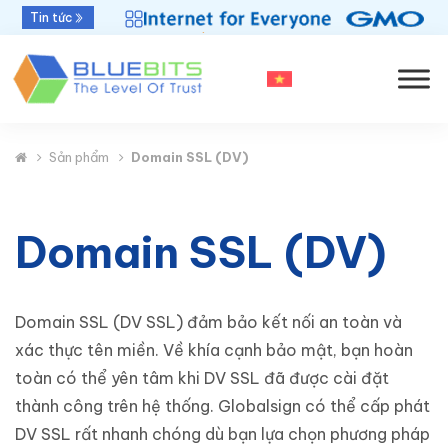
Bluebits được GlobalSign vinh danh “Top Sales
Tin tức
2025” khu vực APAC
Sản phẩm
Domain SSL (DV)
Domain SSL (DV)
Domain SSL (DV SSL) đảm bảo kết nối an toàn và
xác thực tên miền. Về khía cạnh bảo mật, bạn hoàn
toàn có thể yên tâm khi DV SSL đã được cài đặt
thành công trên hệ thống. Globalsign có thể cấp phát
DV SSL rất nhanh chóng dù bạn lựa chọn phương pháp