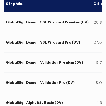
Sản phẩm
Giá th
28.92
GlobalSign Domain SSL Wildcard Premium (DV)
27.50
GlobalSign Domain SSL Wildcard Pro (DV)
8.72
GlobalSign Domain Validation Premium (DV)
8.06
GlobalSign Domain Validation Pro (DV)
1.32
GlobalSign AlphaSSL Basic (DV)