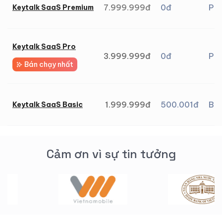
7.999.999đ
0đ
Pr
Keytalk SaaS Premium
Keytalk SaaS Pro
3.999.999đ
0đ
Pr
Bán chạy nhất
1.999.999đ
500.001đ
Bas
Keytalk SaaS Basic
Cảm ơn vì sự tin tưởng