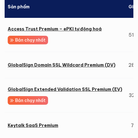
Sản phẩm
Giá
Access Trust Premium – ePKI tự động hoá
51.
Bán chạy nhất
28.
GlobalSign Domain SSL Wildcard Premium (DV)
GlobalSign Extended Validation SSL Premium (EV)
32.
Bán chạy nhất
7.
Keytalk SaaS Premium