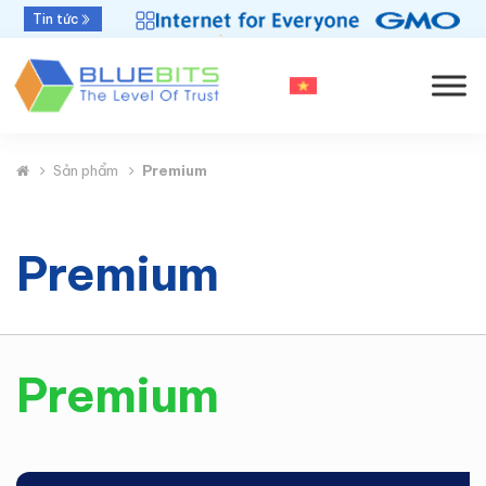
Bluebits được GlobalSign vinh danh “Top Sales
Tin tức
2025” khu vực APAC
Sản phẩm
Premium
Premium
Premium