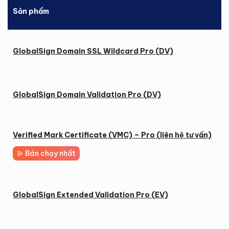
Sản phẩm
G
2
GlobalSign Domain SSL Wildcard Pro (DV)
GlobalSign Domain Validation Pro (DV)
Verified Mark Certificate (VMC) – Pro (liên hệ tư vấn)
Bán chạy nhất
2
GlobalSign Extended Validation Pro (EV)