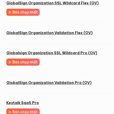
GlobalSign Organization SSL Wildcard Flex (OV)
2
Bán chạy nhất
GlobalSign Organization Validation Flex (OV)
Globalsign Organization SSL Wildcard Pro (OV)
2
Bán chạy nhất
GlobalSign Organization Validation Pro (OV)
Keytalk SaaS Pro
Bán chạy nhất