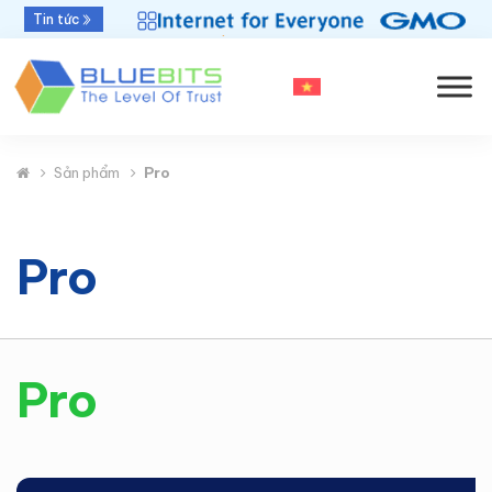
Bluebits được GlobalSign vinh danh “Top Sales
Tin tức
2025” khu vực APAC
Sản phẩm
Pro
Pro
Pro