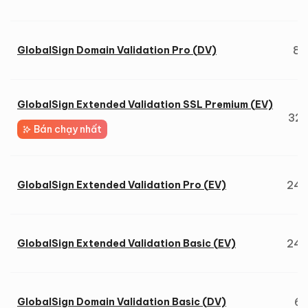
8.
GlobalSign Domain Validation Pro (DV)
GlobalSign Extended Validation SSL Premium (EV)
32.
Bán chạy nhất
24.
GlobalSign Extended Validation Pro (EV)
24.
GlobalSign Extended Validation Basic (EV)
6.
GlobalSign Domain Validation Basic (DV)