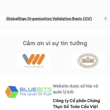
9.
GlobalSign Organization Validation Basic (OV)
Cảm ơn vì sự tin tưởng
Website được sở hữu và
quản lý bởi:
Công ty Cổ phần Chứng
Thực Số Toàn Cầu Việt