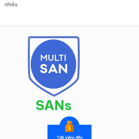
nhiều.
SANs