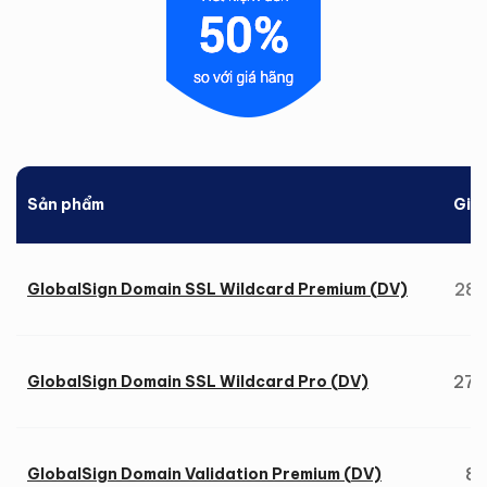
Sản phẩm
Giá
28.
GlobalSign Domain SSL Wildcard Premium (DV)
27.
GlobalSign Domain SSL Wildcard Pro (DV)
8.
GlobalSign Domain Validation Premium (DV)