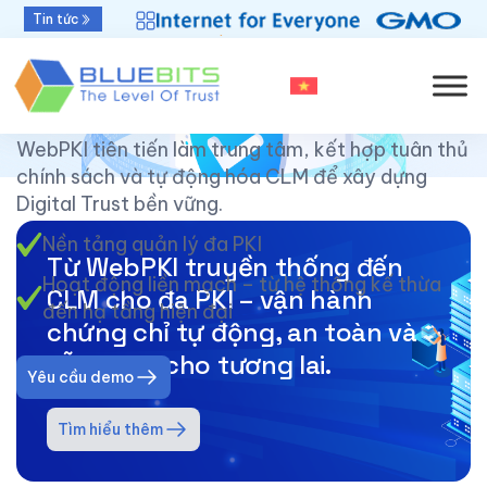
Bluebits được GlobalSign vinh danh “Top Sales
Tin tức
2025” khu vực APAC
SSL 47 ngày:
Thách thức mới,
cơ hội tái định hình PKI
WebPKI tiên tiến làm trung tâm, kết hợp tuân thủ
chính sách và tự động hóa CLM để xây dựng
Digital Trust bền vững.
Nền tảng quản lý đa PKI
Từ WebPKI truyền thống đến
Hoạt động liền mạch – từ hệ thống kế thừa
CLM cho đa PKI – vận hành
đến hạ tầng hiện đại
chứng chỉ tự động, an toàn và
sẵn sàng cho tương lai.
Yêu cầu demo
Tìm hiểu thêm