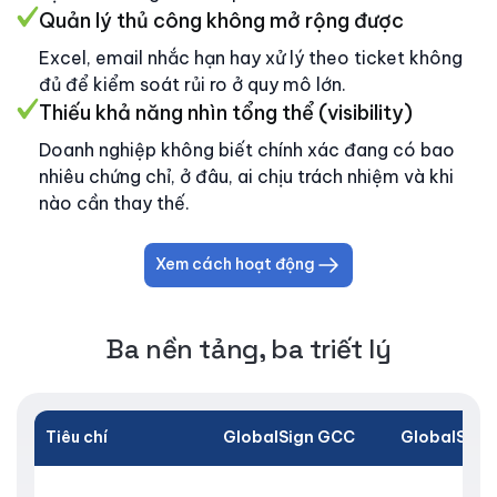
Quản lý thủ công không mở rộng được
Excel, email nhắc hạn hay xử lý theo ticket không
đủ để kiểm soát rủi ro ở quy mô lớn.
Thiếu khả năng nhìn tổng thể (visibility)
Doanh nghiệp không biết chính xác đang có bao
nhiêu chứng chỉ, ở đâu, ai chịu trách nhiệm và khi
nào cần thay thế.
Xem cách hoạt động
Ba nền tảng, ba triết lý
Tiêu chí
GlobalSign GCC
GlobalSign 