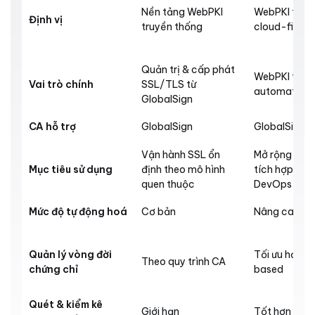
Nền tảng WebPKI
WebPKI thế h
Định vị
truyền thống
cloud-first
Quản trị & cấp phát
WebPKI tối ư
Vai trò chính
SSL/TLS từ
automation 
GlobalSign
CA hỗ trợ
GlobalSign
GlobalSign
Vận hành SSL ổn
Mở rộng quy
Mục tiêu sử dụng
định theo mô hình
tích hợp hệ 
quen thuộc
DevOps
Mức độ tự động hoá
Cơ bản
Nâng cao
Quản lý vòng đời
Tối ưu hơn, 
Theo quy trình CA
chứng chỉ
based
Quét & kiểm kê
Giới hạn
Tốt hơn