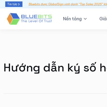
Tin tức
Bluebits được GlobalSign vinh danh “Top Sales 2025” k
Nền tảng
Giả
Hướng dẫn ký số h