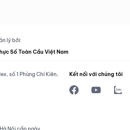
n lý bởi:
hực Số Toàn Cầu Việt Nam
x, số 1 Phùng Chí Kiên,
Kết nối với chúng tôi
 Hà Nội cấp ngày