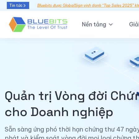
Tin tức
Bluebits được GlobalSign vinh danh “Top Sales 2025” k
Nền tảng
Giả
Quản trị Vòng đời Chứ
cho Doanh nghiệp
Sẵn sàng ứng phó thời hạn chứng thư 47 ngày
phát và kiểm soát vòng đời mọi loại chứng th