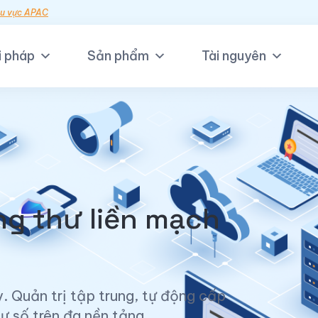
hu vực APAC
i pháp
Sản phẩm
Tài nguyên
ng thư liền mạch
. Quản trị tập trung, tự động cấp
ư số trên đa nền tảng