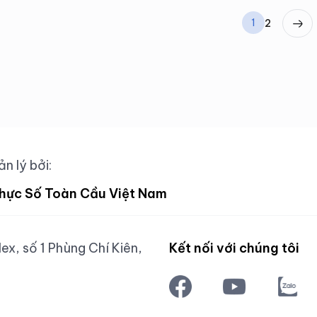
1
2
n lý bởi:
hực Số Toàn Cầu Việt Nam
x, số 1 Phùng Chí Kiên,
Kết nối với chúng tôi