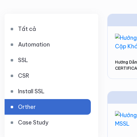
Tất cả
Automation
SSL
Hướng Dẫn
CERTIFIC
CSR
Install SSL
Orther
Case Study