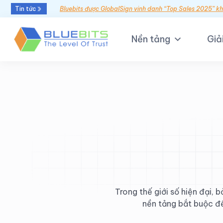
Tin tức
Bluebits được GlobalSign vinh danh “Top Sales 2025” k
Nền tảng
Giả
Trong thế giới số hiện đại, 
nền tảng bắt buộc để