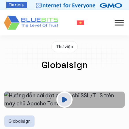
Bluebits được GlobalSign vinh danh “Top Sales
Tin tức
2025” khu vực APAC
Thư viện
Globalsign
Globalsign