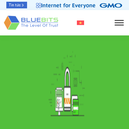
Bluebits được GlobalSign vinh danh “Top Sales
Tin tức
2025” khu vực APAC