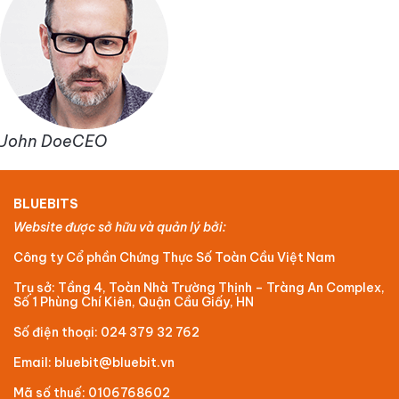
John DoeCEO
BLUEBITS
Website được sở hữu và quản lý bởi:
Công ty Cổ phần Chứng Thực Số Toàn Cầu Việt Nam
Trụ sở: Tầng 4, Toàn Nhà Trường Thịnh – Tràng An Complex,
Số 1 Phùng Chí Kiên, Quận Cầu Giấy, HN
Số điện thoại: 024 379 32 762
Email: bluebit@bluebit.vn
Mã số thuế: 0106768602