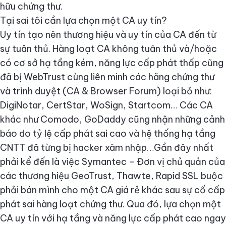
hữu chứng thư.
Tại sai tôi cần lựa chọn một CA uy tín?
Uy tín tạo nên thương hiệu và uy tín của CA đến từ
sự tuân thủ. Hàng loạt CA không tuân thủ và/hoặc
có cơ sở hạ tầng kém, năng lực cấp phát thấp cũng
đã bị WebTrust cùng liên minh các hãng chứng thư
và trình duyệt (CA & Browser Forum) loại bỏ như:
DigiNotar, CertStar, WoSign, Startcom… Các CA
khác như Comodo, GoDaddy cũng nhận những cảnh
báo do tỷ lệ cấp phát sai cao và hệ thống hạ tầng
CNTT đã từng bị hacker xâm nhập…Gần đây nhất
phải kể đến là việc Symantec – Đơn vị chủ quản của
các thương hiệu GeoTrust, Thawte, Rapid SSL buộc
phải bán mình cho một CA giá rẻ khác sau sự cố cấp
phát sai hàng loạt chứng thư. Qua đó, lựa chọn một
CA uy tín với hạ tầng và năng lực cấp phát cao ngay