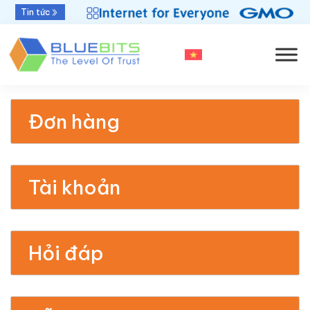
Bluebits được GlobalSign vinh danh “Top Sales
Tin tức
2025” khu vực APAC
Đơn hàng
Tài khoản
Hỏi đáp