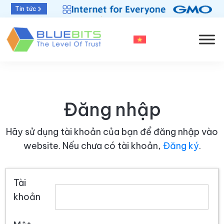
Bluebits được GlobalSign vinh danh “Top Sales
Tin tức
2025” khu vực APAC
Đăng nhập
Hãy sử dụng tài khoản của bạn để đăng nhập vào
website. Nếu chưa có tài khoản,
Đăng ký
.
Tài
khoản