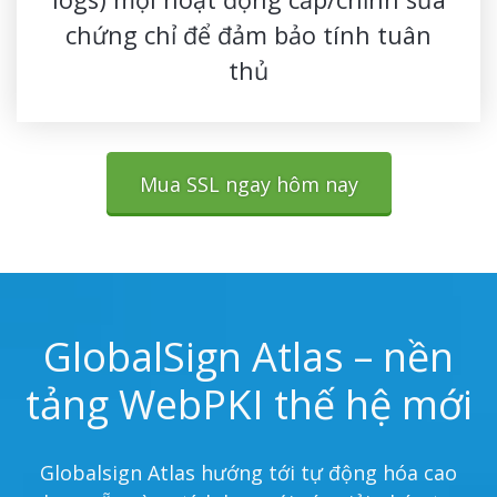
chứng chỉ để đảm bảo tính tuân
thủ
Mua SSL ngay hôm nay
GlobalSign Atlas – nền
tảng WebPKI thế hệ mới
Globalsign Atlas hướng tới tự động hóa cao