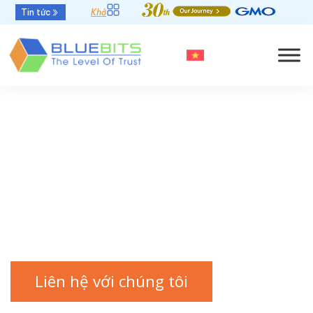
Tin tức
Khởi đầu mới - Thời hạn chứng thư số 47 ngày
GlobalSign
WebPKI
Nâng tầm quản trị đồng nhất
Liên hệ với chúng tôi