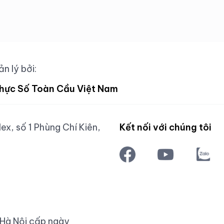
n lý bởi:
hực Số Toàn Cầu Việt Nam
x, số 1 Phùng Chí Kiên,
Kết nối với chúng tôi
 Hà Nội cấp ngày