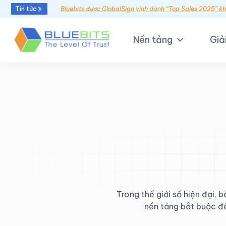
Tin tức
Bluebits được GlobalSign vinh danh “Top Sales 2025” k
Nền tảng
Giả
Trong thế giới số hiện đại, 
nền tảng bắt buộc để