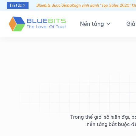
Tin tức
Bluebits được GlobalSign vinh danh “Top Sales 2025” k
Nền tảng
Giả
Trong thế giới số hiện đại, 
nền tảng bắt buộc để