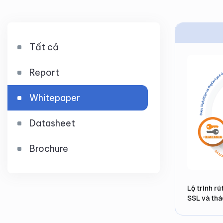
Tất cả
Report
Whitepaper
Datasheet
Brochure
Lộ trình r
SSL và thá