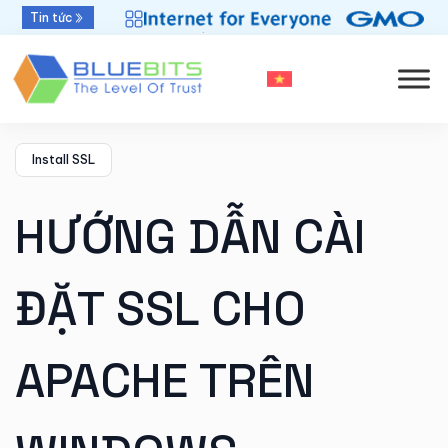
Bluebits được GlobalSign vinh danh “Top Sales
Tin tức
2025” khu vực APAC
Install SSL
HƯỚNG DẪN CÀI
ĐẶT SSL CHO
APACHE TRÊN