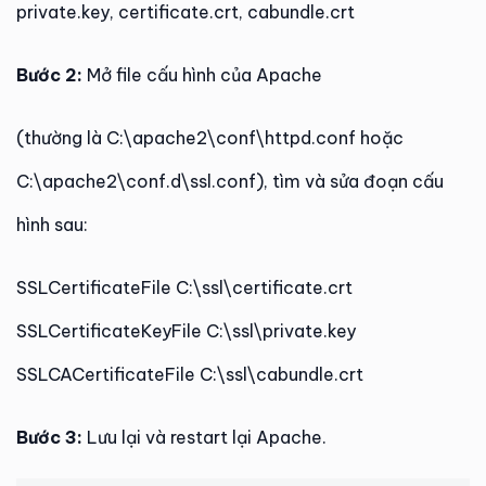
private.key, certificate.crt, cabundle.crt
Bước 2:
Mở file cấu hình của Apache
(thường là C:\apache2\conf\httpd.conf hoặc
C:\apache2\conf.d\ssl.conf), tìm và sửa đoạn cấu
hình sau:
SSLCertificateFile C:\ssl\certificate.crt
SSLCertificateKeyFile C:\ssl\private.key
SSLCACertificateFile C:\ssl\cabundle.crt
Bước 3:
Lưu lại và restart lại Apache.