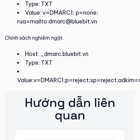
Type: TXT
Value: v=DMARC1; p=none;
rua=mailto:dmarc@bluebit.vn
Chính sách nghiêm ngặt
Host: _dmarc.bluebit.vn
Type: TXT
Value:v=DMARC1;p=reject;sp=reject;adkim=s
Hướng dẫn liên
quan