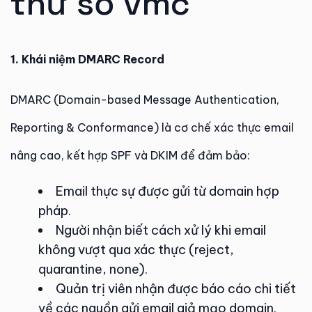
thư số vmc
1. Khái niệm DMARC Record
DMARC (Domain-based Message Authentication,
Reporting & Conformance) là cơ chế xác thực email
nâng cao, kết hợp SPF và DKIM để đảm bảo:
Email thực sự được gửi từ domain hợp
pháp.
Người nhận biết cách xử lý khi email
không vượt qua xác thực (reject,
quarantine, none).
Quản trị viên nhận được báo cáo chi tiết
về các nguồn gửi email giả mạo domain.