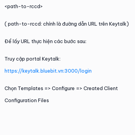
<path-to-rccd>
( path-to-rccd: chính là đường dẫn URL trên Keytalk)
Để lấy URL thực hiện các bước sau:
Truy cập portal Keytalk:
https://keytalk.bluebit.vn:3000/login
Chọn Templates => Configure => Created Client
Configuration Files