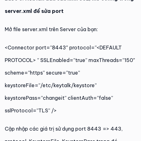
server.xml để sửa port
Mở file server.xml trên Server của bạn:
<Connector port=”8443″ protocol=”<DEFAULT
PROTOCOL> ” SSLEnabled=”true” maxThreads=”150″
scheme=”https” secure=”true”
keystoreFile=”/etc/keytalk/keystore”
keystorePass=”changeit” clientAuth=”false”
sslProtocol=”TLS” />
Cập nhập các giá trị sử dụng port 8443 => 443,