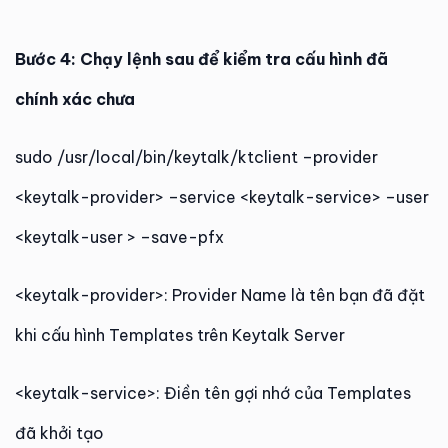
Bước 4: Chạy lệnh sau để kiểm tra cấu hình đã
chính xác chưa
sudo /usr/local/bin/keytalk/ktclient –provider
<keytalk-provider> –service <keytalk-service> –user
<keytalk-user > –save-pfx
<keytalk-provider>: Provider Name là tên bạn đã đặt
khi cấu hình Templates trên Keytalk Server
<keytalk-service>: Điền tên gợi nhớ của Templates
đã khởi tạo