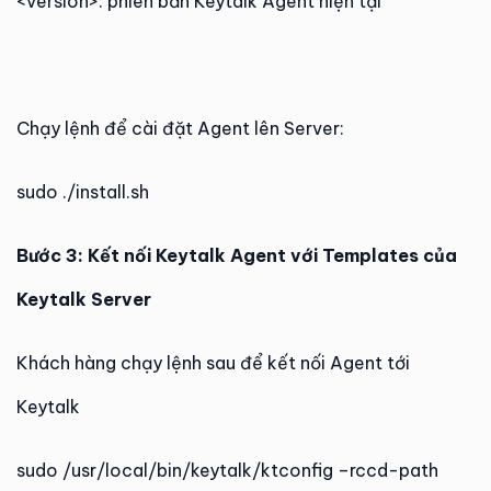
<version>: phiên bản Keytalk Agent hiện tại
Chạy lệnh để cài đặt Agent lên Server:
sudo ./install.sh
Bước 3: Kết nối Keytalk Agent với Templates của
Keytalk Server
Khách hàng chạy lệnh sau để kết nối Agent tới
Keytalk
sudo /usr/local/bin/keytalk/ktconfig –rccd-path