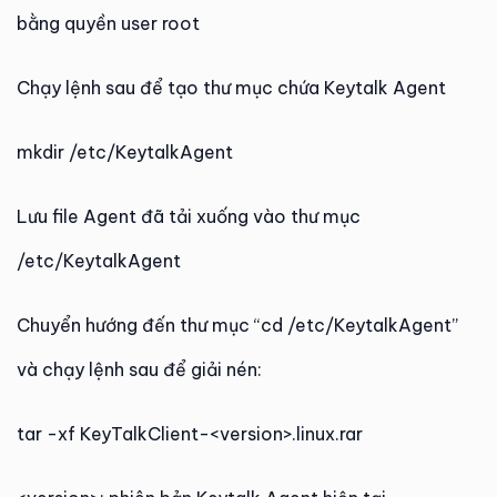
bằng quyền user root
Chạy lệnh sau để tạo thư mục chứa Keytalk Agent
mkdir /etc/KeytalkAgent
Lưu file Agent đã tải xuống vào thư mục
/etc/KeytalkAgent
Chuyển hướng đến thư mục “cd /etc/KeytalkAgent”
và chạy lệnh sau để giải nén:
tar -xf KeyTalkClient-<version>.linux.rar