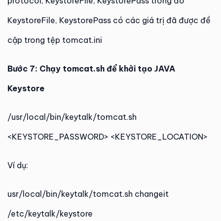
protocol, KeystoreFile, KeystorePass trong đó
KeystoreFile, KeystorePass có các giá trị đã được đề
cập trong tệp tomcat.ini
Bước 7: Chạy tomcat.sh để khởi tạo JAVA
Keystore
/usr/local/bin/keytalk/tomcat.sh
<KEYSTORE_PASSWORD> <KEYSTORE_LOCATION>
Ví dụ:
usr/local/bin/keytalk/tomcat.sh changeit
/etc/keytalk/keystore