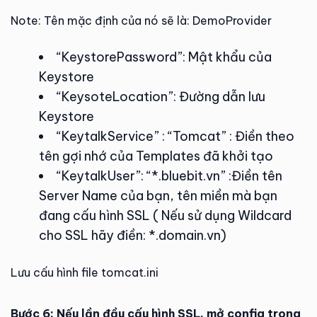
Note: Tên mặc định của nó sẽ là: DemoProvider
“KeystorePassword”: Mật khẩu của
Keystore
“KeysoteLocation”: Đường dẫn lưu
Keystore
“KeytalkService” : “Tomcat” : Điền theo
tên gợi nhớ của Templates đã khởi tạo
“KeytalkUser”: “*.bluebit.vn” :Điền tên
Server Name của bạn, tên miền mà bạn
đang cấu hình SSL ( Nếu sử dụng Wildcard
cho SSL hãy điền: *.domain.vn)
Lưu cấu hình file tomcat.ini
Bước 6: Nếu lần đầu cấu hình SSL, mở config trong