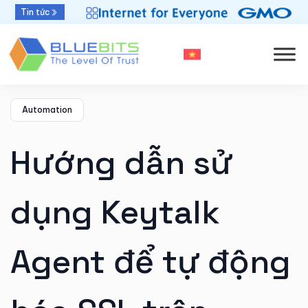
Tin tức
Làm Chủ An Toàn Email Với VMC & S/MIME
Automation
Hướng dẫn sử
dụng Keytalk
Agent để tự động