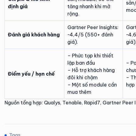
sản
định giá
tăng nhanh khi mở
mod
rộng.
Gartner Peer Insights:
Gart
Đánh giá khách hàng
~4,4/5 (550+ đánh
~4,6
giá).
giá)
– Phức tạp khi thiết
lập ban đầu
– P
– Hỗ trợ khách hàng
chưa
Điểm yếu / hạn chế
đôi khi chậm
– Th
– Một số module cần
hợp 
mua thêm
Nguồn tổng hợp: Qualys, Tenable, Rapid7, Gartner Peer I
Tags