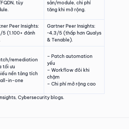
/FQDN, tùy
sản/module, chi phí
ule.
tăng khi mở rộng.
ner Peer Insights:
Gartner Peer Insights:
/5 (1.100+ đánh
~4,3/5 (thấp hơn Qualys
.
& Tenable).
– Patch automation
atch/remediation
yếu
 tối ưu
– Workflow đôi khi
iếu nền tảng tích
chậm
all-in-one
– Chi phí mở rộng cao
nsights, Cybersecurity blogs.