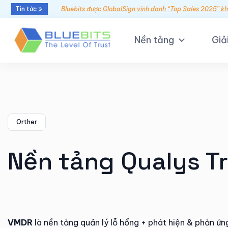
Tin tức
Bluebits được GlobalSign vinh danh “Top Sales 2025” k
Nền tảng
Giả
Orther
Nền tảng Qualys Tr
VMDR
là nền tảng quản lý lỗ hổng + phát hiện & phản ứ