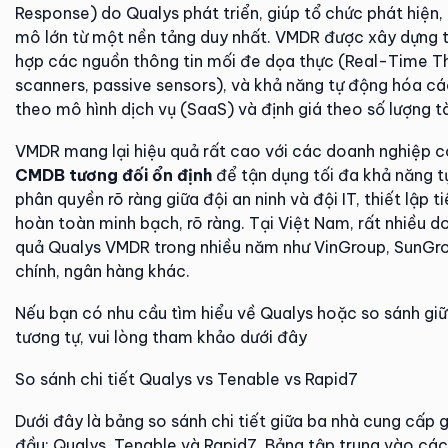
Response) do Qualys phát triển, giúp tổ chức phát hiện, 
mô lớn từ một nền tảng duy nhất. VMDR được xây dựng 
hợp các nguồn thông tin mối đe dọa thực (Real-Time Thr
scanners, passive sensors), và khả năng tự động hóa 
theo mô hình dịch vụ (SaaS) và định giá theo số lượng tà
VMDR mang lại hiệu quả rất cao với các doanh nghiệp 
CMDB tương đối ổn định
để tận dụng tối đa khả năng 
phân quyền rõ ràng giữa đội an ninh và đội IT, thiết lập 
hoàn toàn minh bạch, rõ ràng. Tại Việt Nam, rất nhiều d
quả Qualys VMDR trong nhiều năm như VinGroup, SunGro
chính, ngân hàng khác.
Nếu bạn có nhu cầu tìm hiểu về Qualys hoặc so sánh giữ
tương tự, vui lòng tham khảo dưới đây
So sánh chi tiết Qualys vs Tenable vs Rapid7
Dưới đây là bảng so sánh chi tiết giữa ba nhà cung cấp 
đầu: Qualys, Tenable và Rapid7. Bảng tập trung vào các