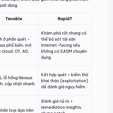
gười dùng.
Tenable
Rapid7
Khám phá tốt nhưng có
h ở phần quét –
thể bỏ sót tài sản
sus phổ biến, mở
Internet-facing nếu
 cloud, OT, AD.
không có EASM chuyên
dụng.
Kết hợp quét + kiểm thử
L lỗ hổng Nessus
khai thác (exploitation)
h, cập nhật nhanh.
để đánh giá nguy hiểm.
Đánh giá rủi ro +
remediation insights,
hân loại dựa trên