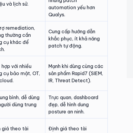
nhưng patch
iệu và lịch sử.
automation yếu hơn
Qualys.
rợ remediation,
Cung cấp hướng dẫn
ng thường cần
khắc phục, ít khả năng
g cụ khác để
patch tự động.
ch.
 hợp với nhiều
Mạnh khi dùng cùng các
g cụ bảo mật, OT,
sản phẩm Rapid7 (SIEM,
cloud.
IR, Threat Detect).
rung bình, dễ dùng
Trực quan, dashboard
người dùng trung
đẹp, dễ hình dung
.
posture an ninh.
 giá theo tài
Định giá theo tài