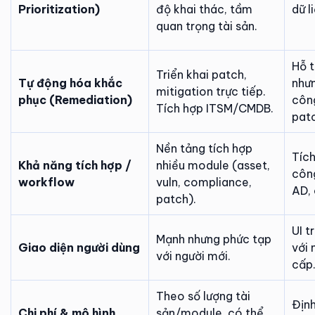
Prioritization)
độ khai thác, tầm
dữ l
quan trọng tài sản.
Hỗ t
Triển khai patch,
Tự động hóa khắc
như
mitigation trực tiếp.
phục (Remediation)
côn
Tích hợp ITSM/CMDB.
pat
Nền tảng tích hợp
Tích
Khả năng tích hợp /
nhiều module (asset,
côn
workflow
vuln, compliance,
AD, 
patch).
UI t
Mạnh nhưng phức tạp
Giao diện người dùng
với 
với người mới.
cấp
Theo số lượng tài
Định
Chi phí & mô hình
sản/module, có thể