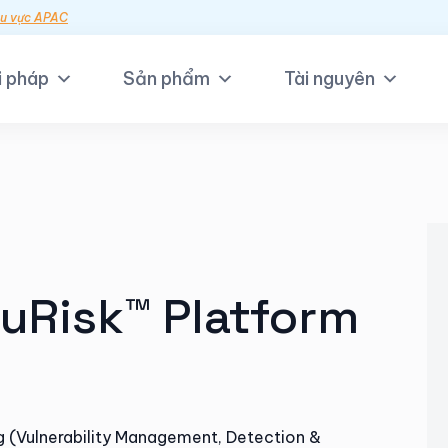
hu vực APAC
i pháp
Sản phẩm
Tài nguyên
uRisk™ Platform
ng (Vulnerability Management, Detection &