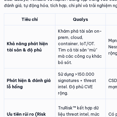
đánh giá, tự động hóa, tích hợp, chi phí và trải nghiệm n
Tiêu chí
Qualys
Khám phá tài sản on-
prem, cloud,
Mạn
Khả năng phát hiện
container, IoT/OT.
Nes
tài sản & độ phủ
Tìm cả tài sản “mù”
rộng
mà các công cụ khác
bỏ sót.
Sử dụng >150.000
Phát hiện & đánh giá
signatures + threat
CSD
lỗ hổng
intel. Độ phủ CVE
mạn
rộng.
TruRisk™ kết hợp dữ
Ưu tiên rủi ro (Risk
liệu threat intel, mức
Có p