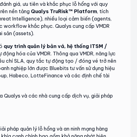
đánh giá, ưu tiên và khắc phục lỗ hổng với quy
trên nền tảng
Qualys TruRisk™ Platform
, tích
eat Intelligence), nhiều loại cảm biến (agents,
các workflow khắc phục. Qualys cung cấp VMDR
i sản (assets).
có
quy trình quản lý bản vá, hệ thống ITSM /
tự động hóa của VMDR. Thông qua VMDR, năng lực
tiêu chí SLA, quy tắc tự động tạo / đóng vé trở nên
oanh nghiệp lớn được Bluebits tư vấn sử dụng hiệu
up, Habeco, LotteFinance và các định chế tài
a Qualys và các nhà cung cấp dịch vụ, giải pháp
giải pháp quản lý lỗ hổng và an ninh mạng hàng
 khía cạnh chính bao gồm khả năng phát hiện,